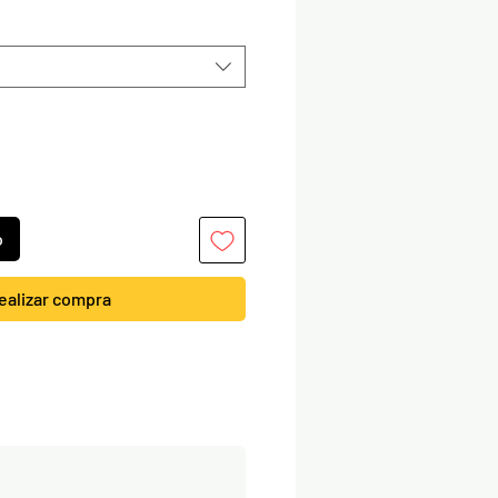
o
ealizar compra