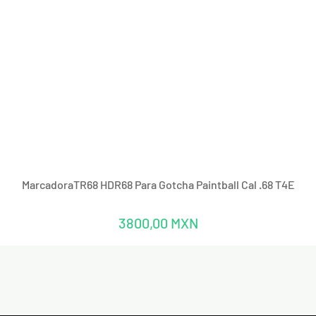
Vista rápida
MarcadoraTR68 HDR68 Para Gotcha Paintball Cal .68 T4E
Precio
3800,00 MXN