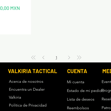
recio
10,00 MXN
1
VALKIRIA TACTICAL
CUENTA
ME
Acerca de nosotros
Even
Mi cuenta
Encuentra un Dealer
Prog
Estado de mi pedido
Valkiria
Rese
Lista de deseos
Política de Privacidad
Patro
Reembolsos