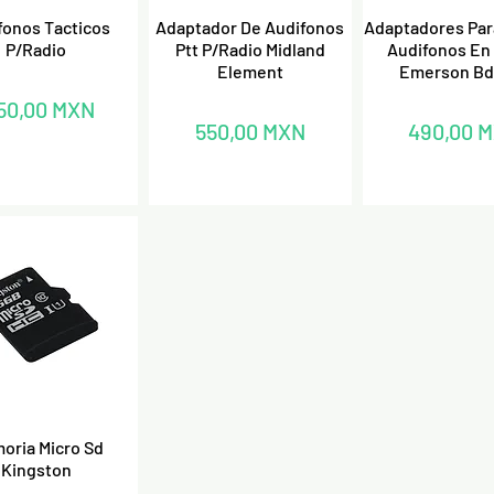
ista rápida
Vista rápida
Vista ráp
fonos Tacticos
Adaptador De Audifonos
Adaptadores Par
P/Radio
Ptt P/Radio Midland
Audifonos En
Element
Emerson Bd
ecio
50,00 MXN
Precio
Precio
550,00 MXN
490,00 
ista rápida
oria Micro Sd
Kingston