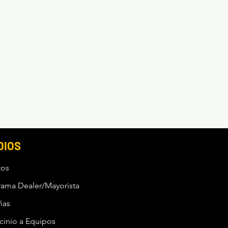
DIOS
tos
rama Dealer/Mayorista
ñas
cinio a Equipos