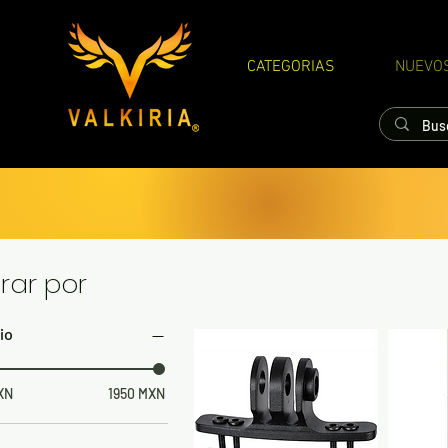
CATEGORIAS
NUEVO
ltrar por
io
XN
1950 MXN