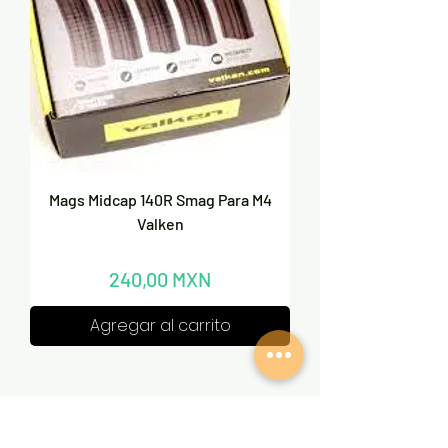
Mags Midcap 140R Smag Para M4
Valken
Precio
240,00 MXN
Agregar al carrito
1
/
1