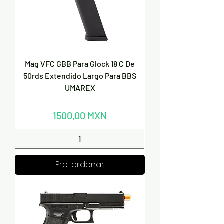
Mag VFC GBB Para Glock 18 C De
50rds Extendido Largo Para BBS
UMAREX
Precio
1500,00 MXN
Pre-ordenar