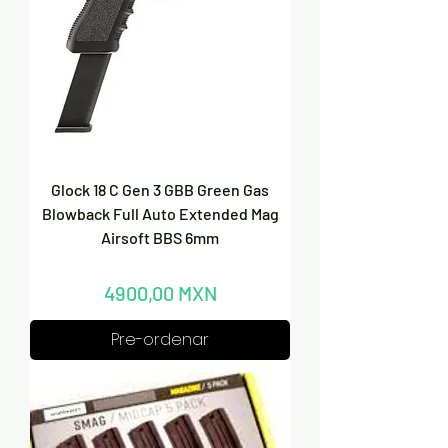
Glock 18 C Gen 3 GBB Green Gas
Blowback Full Auto Extended Mag
Airsoft BBS 6mm
Precio
4900,00 MXN
Pre-ordenar