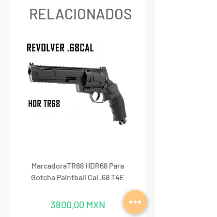
RELACIONADOS
MarcadoraTR68 HDR68 Para
Marcadora Para Paintbal
Gotcha Paintball Cal .68 T4E
Precio
3800,00 MXN