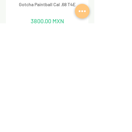
Gotcha Paintball Cal .68 T4E
Precio
3800,00 MXN
REDES SOCIALES
VALKIRIA TACTICAL
Acerca de nosotros
Encuentra un Dealer Valkiria
Política de Privacidad