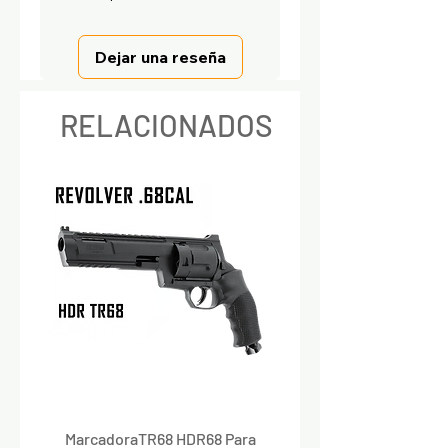
Dejar una reseña
RELACIONADOS
MarcadoraTR68 HDR68 Para
Marcadora Para Paintbal