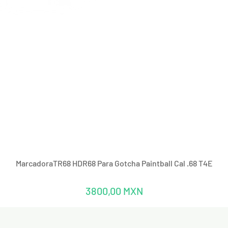
Vista rápida
MarcadoraTR68 HDR68 Para Gotcha Paintball Cal .68 T4E
Precio
3800,00 MXN