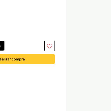
o
ealizar compra