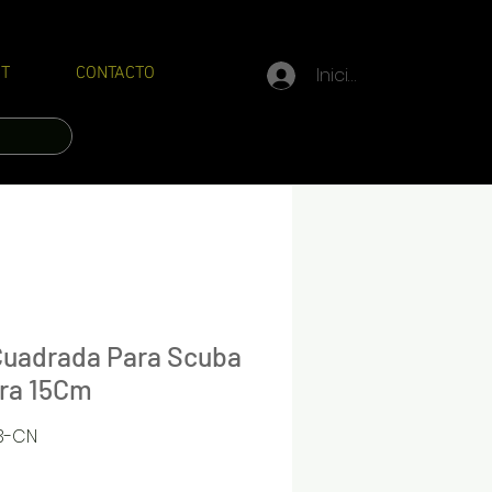
Iniciar sesión
T
CONTACTO
 Cuadrada Para Scuba
ra 15Cm
3-CN
Precio