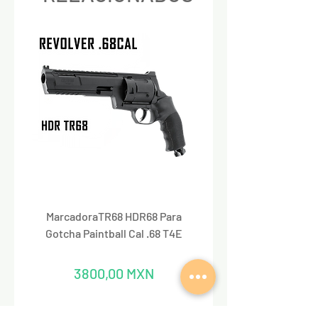
MarcadoraTR68 HDR68 Para
Marcadora Para Paintbal
Gotcha Paintball Cal .68 T4E
Precio
3800,00 MXN