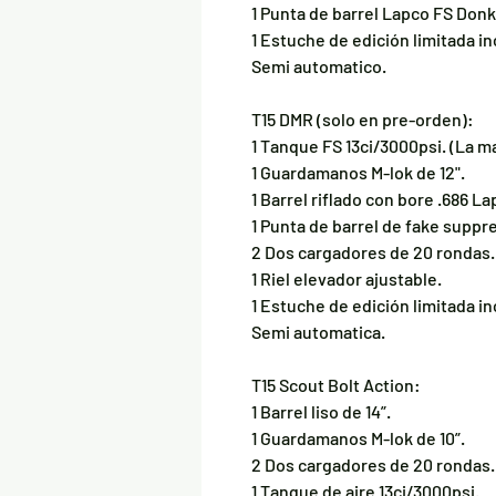
1 Punta de barrel Lapco FS Donk
1 Estuche de edición limitada in
Semi automatico.
T15 DMR (solo en pre-orden):
1 Tanque FS 13ci/3000psi. (La m
1 Guardamanos M-lok de 12".
1 Barrel riflado con bore .686 La
1 Punta de barrel de fake suppr
2 Dos cargadores de 20 rondas.
1 Riel elevador ajustable.
1 Estuche de edición limitada in
Semi automatica.
T15 Scout Bolt Action:
1 Barrel liso de 14”.
1 Guardamanos M-lok de 10”.
2 Dos cargadores de 20 rondas.
1 Tanque de aire 13ci/3000psi.