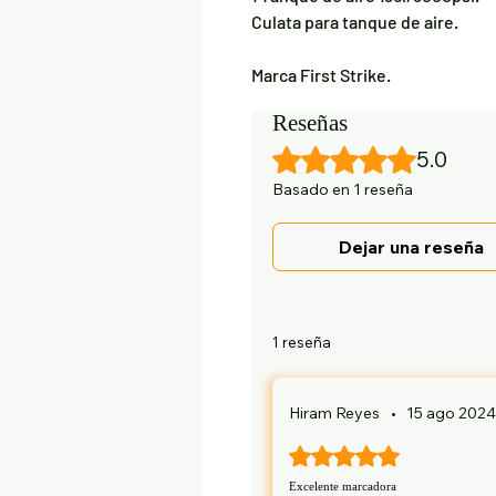
Culata para tanque de aire.
Marca First Strike.
Reseñas
Obtuvo 5 de 5 estrellas.
5.0
Basado en 1 reseña
Dejar una reseña
1 reseña
Hiram Reyes
•
15 ago 2024
Obtuvo 5 de 5 estrellas.
Excelente marcadora