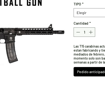
TIPO
*
Elegir
Cantidad
*
Las T15 carabinas act
estan fabricando y t
mediados de febrero.
momento solo son baj
semanas a partir de l
Pedido anticipad