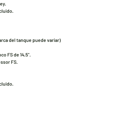
ey.
cluido.
arca del tanque puede variar)
pco FS de 14,5".
essor FS.
cluido.