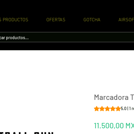
S PRODUCTOS
OFERTAS
GOTCHA
AIRSOF
Marcadora T
Según 1 reseña, la 
5.0 | 1
11.500,00 M