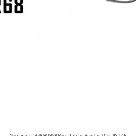
Vista rápida
MarcadoraTR68 HDR68 Para Gotcha Paintball Cal .68 T4E