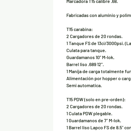
Marcadora T15 calibre .68.
Fabricadas con aluminio y polim
T15 carabina:
2 Cargadores de 20 rondas.
1 Tanque FS de 13ci/3000psi. (L
Culata para tanque.
Guardamanos 10" M-lok.
Barrel liso .689 12".
1 Manija de carga totalmente fu
Alimentación por hopper o carg
Semi automatica.
T15 PDW (solo en pre-orden):
2 Cargadores de 20 rondas.
1 Culata PDW plegable.
1 Guardamanos de 7″ M-lok.
1 Barrel liso Lapco FS de 8.5″ co