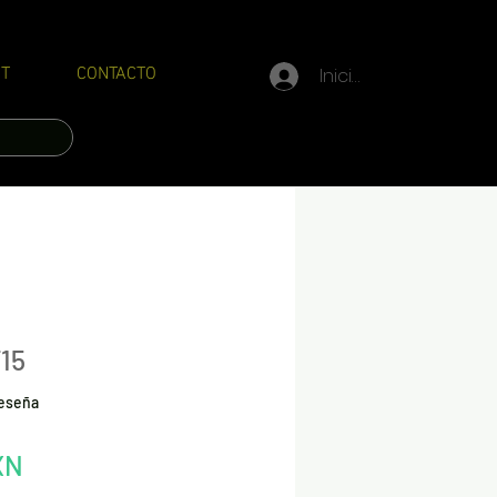
Iniciar sesión
T
CONTACTO
15
calificación es de 5.0 de 5 estrellas
 reseña
Precio
XN