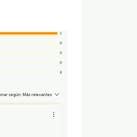
1
0
0
0
0
nar según:
Más relevantes