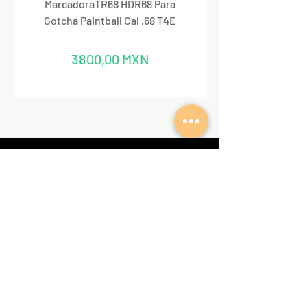
MarcadoraTR68 HDR68 Para
Marcadora Para Paintbal
Gotcha Paintball Cal .68 T4E
Precio
3800,00 MXN
REDES SOCIALES
VALKIRIA TACTICAL
Acerca de nosotros
Encuentra un Dealer Valkiria