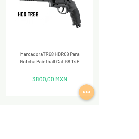
MarcadoraTR68 HDR68 Para
Marcadora Para Paintbal
Gotcha Paintball Cal .68 T4E
Precio
3800,00 MXN