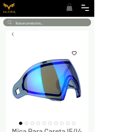
Mica Para Careta I5/I4