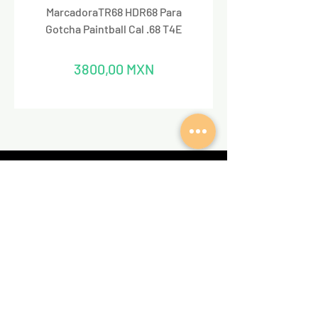
MarcadoraTR68 HDR68 Para
Marcadora Para Paintbal
Gotcha Paintball Cal .68 T4E
Precio
3800,00 MXN
REDES SOCIALES
VALKIRIA TACTICAL
Acerca de nosotros
Encuentra un Dealer Valkiria