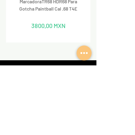
MarcadoraTR68 HDR68 Para
Marcadora Para Paintbal
Gotcha Paintball Cal .68 T4E
Precio
3800,00 MXN
REDES SOCIALES
VALKIRIA TACTICAL
Acerca de nosotros
Encuentra un Dealer Valkiria
Política de Privacidad