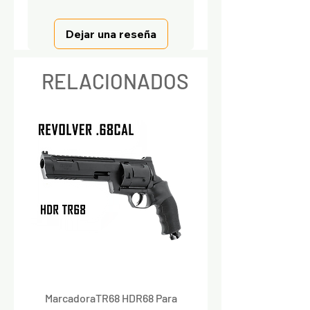
Dejar una reseña
RELACIONADOS
MarcadoraTR68 HDR68 Para
Marcadora Para Paintbal