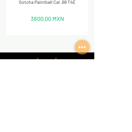
Gotcha Paintball Cal .68 T4E
Precio
3800,00 MXN
REDES SOCIALES
VALKIRIA TACTICAL
Acerca de nosotros
Encuentra un Dealer Valkiria
Política de Privacidad