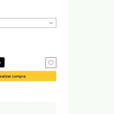
Precio
o
ealizar compra