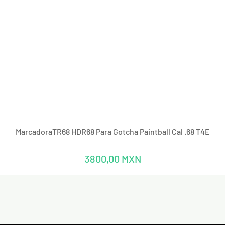
Vista rápida
MarcadoraTR68 HDR68 Para Gotcha Paintball Cal .68 T4E
Precio
3800,00 MXN