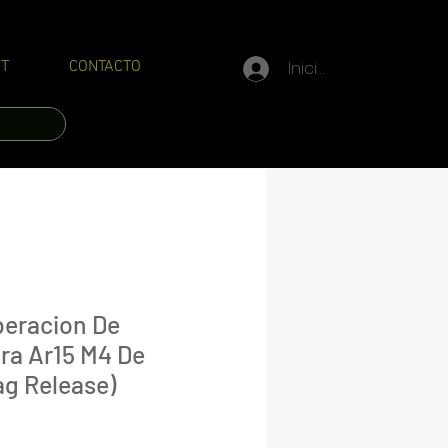
Iniciar sesión
T
CONTACTO
beracion De
ra Ar15 M4 De
ag Release)