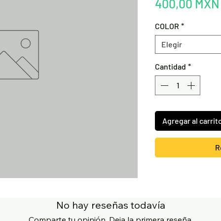
400,00 MXN
COLOR
*
Elegir
Cantidad
*
Agregar al carrit
R
No hay reseñas todavía
Comparte tu opinión. Deja la primera reseña.