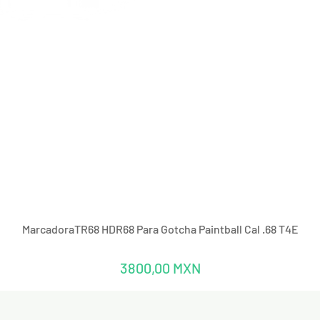
Vista rápida
MarcadoraTR68 HDR68 Para Gotcha Paintball Cal .68 T4E
Precio
3800,00 MXN