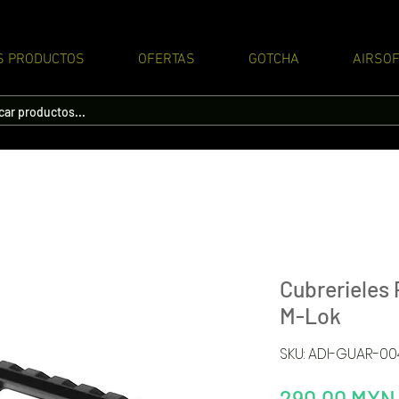
S PRODUCTOS
OFERTAS
GOTCHA
AIRSOF
Cubrerieles
M-Lok
SKU: ADI-GUAR-0
290,00 MXN