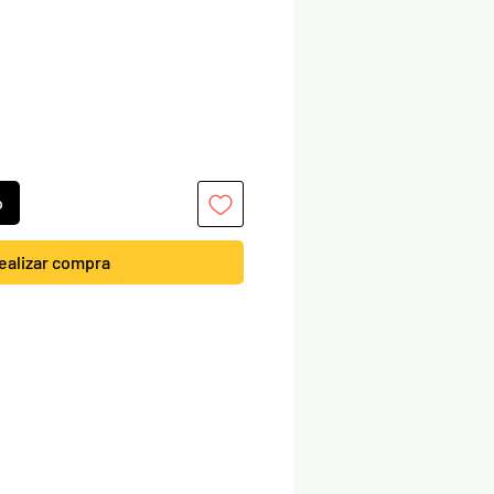
o
ealizar compra