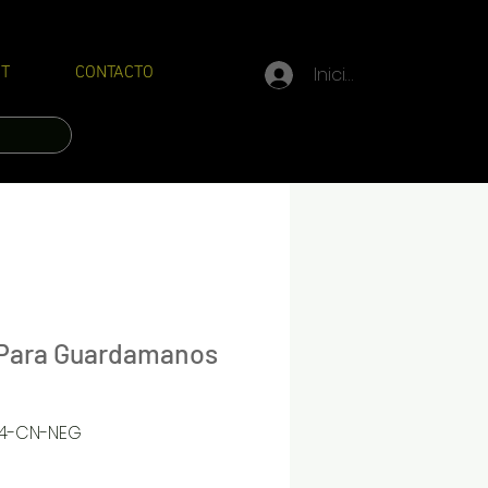
Iniciar sesión
T
CONTACTO
 Para Guardamanos
04-CN-NEG
Precio