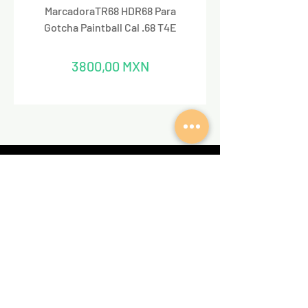
MarcadoraTR68 HDR68 Para
Marcadora Para Paintbal
Gotcha Paintball Cal .68 T4E
Precio
3800,00 MXN
REDES SOCIALES
VALKIRIA TACTICAL
Acerca de nosotros
Encuentra un Dealer Valkiria