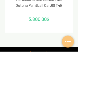
Gotcha Paintball Cal .68 T4E
Precio
3.800,00$
REDES SOCIALES
VALKIRIA TACTICAL
Acerca de nosotros
Encuentra un Dealer Valkiria
Política de Privacidad