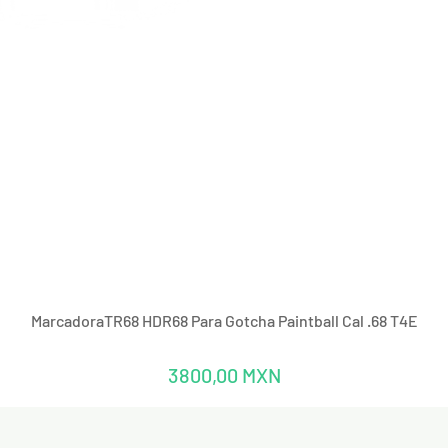
Vista rápida
MarcadoraTR68 HDR68 Para Gotcha Paintball Cal .68 T4E
Precio
3800,00 MXN