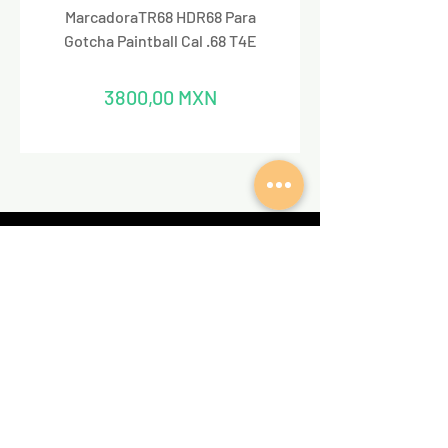
MarcadoraTR68 HDR68 Para
Marcadora Para Paintbal
Gotcha Paintball Cal .68 T4E
Precio
3800,00 MXN
REDES SOCIALES
VALKIRIA TACTICAL
Acerca de nosotros
Encuentra un Dealer Valkiria