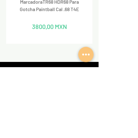
MarcadoraTR68 HDR68 Para
Marcadora Para Paintbal
Gotcha Paintball Cal .68 T4E
Precio
3800,00 MXN
REDES SOCIALES
VALKIRIA TACTICAL
Acerca de nosotros
Encuentra un Dealer Valkiria