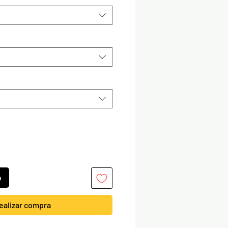
o
ealizar compra