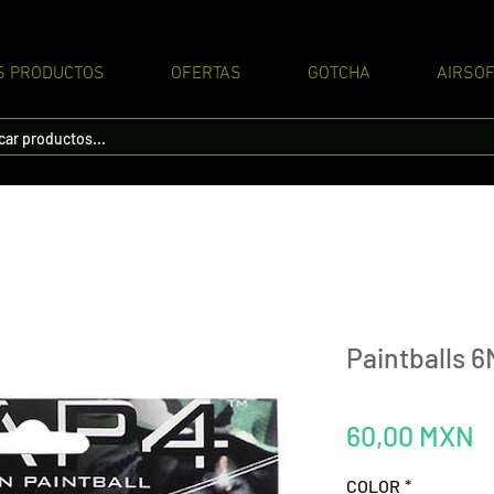
S PRODUCTOS
OFERTAS
GOTCHA
AIRSOF
Paintballs 
P
60,00 MXN
COLOR
*