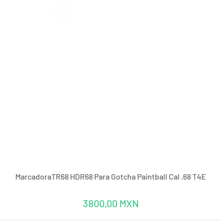
Vista rápida
MarcadoraTR68 HDR68 Para Gotcha Paintball Cal .68 T4E
Precio
3800,00 MXN