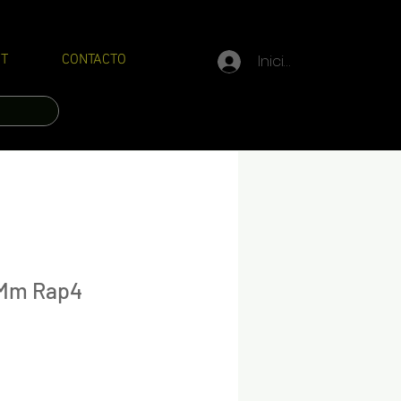
Iniciar sesión
T
CONTACTO
6Mm Rap4
recio