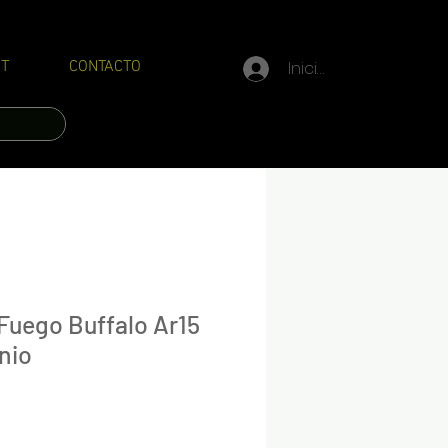
Iniciar sesión
T
CONTACTO
Fuego Buffalo Ar15
nio
Precio