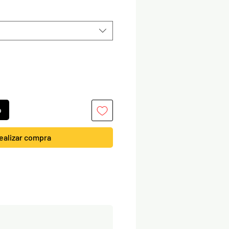
o
ealizar compra