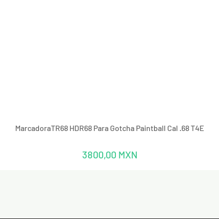
Vista rápida
MarcadoraTR68 HDR68 Para Gotcha Paintball Cal .68 T4E
Precio
3800,00 MXN