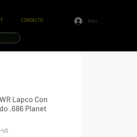
Iniciar sesión
T
CONTACTO
PWR Lapco Con
ado .686 Planet
6-US