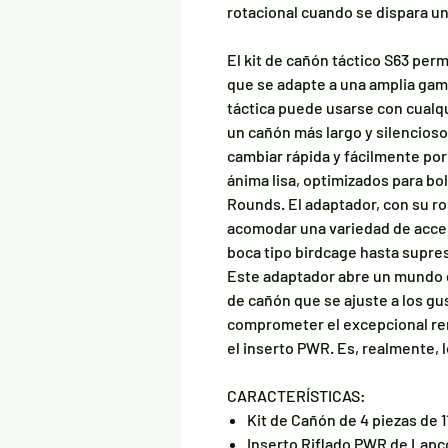
rotacional cuando se dispara u
El kit de cañón táctico S63 per
que se adapte a una amplia gam
táctica puede usarse con cualqu
un cañón más largo y silencioso 
cambiar rápida y fácilmente po
ánima lisa, optimizados para bol
Rounds. El adaptador, con su ro
acomodar una variedad de acce
boca tipo birdcage hasta supre
Este adaptador abre un mundo 
de cañón que se ajuste a los gus
comprometer el excepcional re
el inserto PWR. Es, realmente,
CARACTERÍSTICAS:
Kit de Cañón de 4 piezas de 1
Inserto Riflado PWR de Lapco 