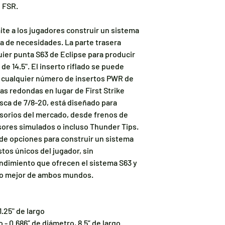
n FSR.
mite a los jugadores construir un sistema
a de necesidades. La parte trasera
ier punta S63 de Eclipse para producir
de 14.5". El inserto riflado se puede
r cualquier número de insertos PWR de
as redondas en lugar de First Strike
sca de 7/8-20, está diseñado para
sorios del mercado, desde frenos de
sores simulados o incluso Thunder Tips.
de opciones para construir un sistema
tos únicos del jugador, sin
ndimiento que ofrecen el sistema S63 y
 lo mejor de ambos mundos.
1.25" de largo
- 0.686” de diámetro, 8.5” de largo.