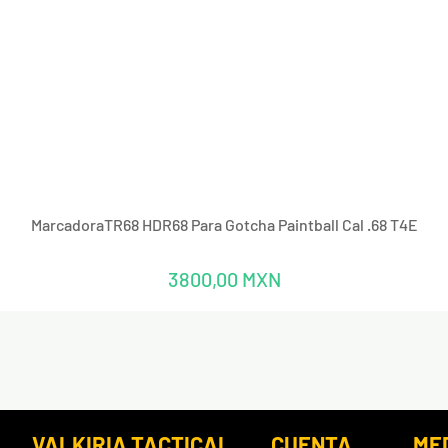
Vista rápida
MarcadoraTR68 HDR68 Para Gotcha Paintball Cal .68 T4E
Precio
3800,00 MXN
VALKIRIA TACTICAL
CUENTA
ME