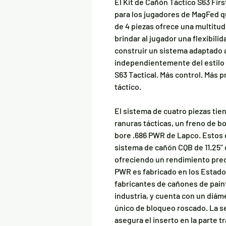
El Kit de Cañón Táctico S63 Firs
para los jugadores de MagFed q
de 4 piezas ofrece una multitu
brindar al jugador una flexibili
construir un sistema adaptado 
independientemente del estilo 
S63 Tactical. Más control. Más p
táctico.
El sistema de cuatro piezas tien
ranuras tácticas, un freno de b
bore .686 PWR de Lapco. Estos
sistema de cañón CQB de 11.25" 
ofreciendo un rendimiento preci
PWR es fabricado en los Estados
fabricantes de cañones de paint
industria, y cuenta con un diám
único de bloqueo roscado. La s
asegura el inserto en la parte t