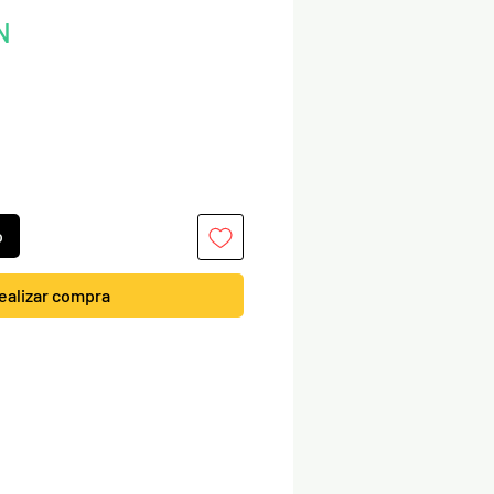
Precio
N
o
ealizar compra