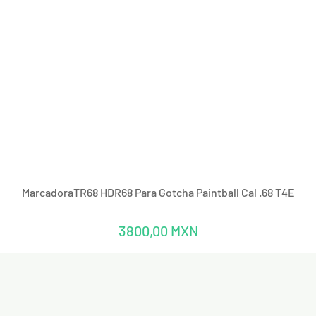
Vista rápida
MarcadoraTR68 HDR68 Para Gotcha Paintball Cal .68 T4E
Precio
3800,00 MXN