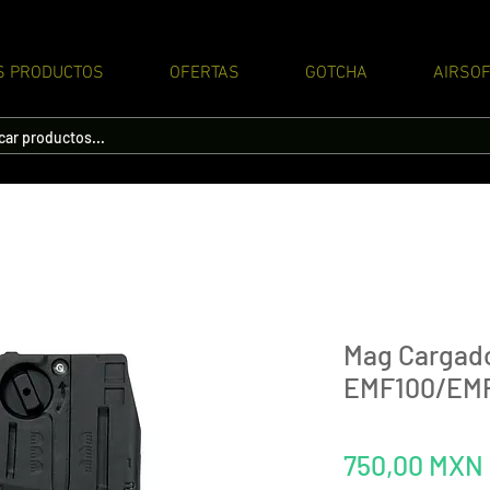
S PRODUCTOS
OFERTAS
GOTCHA
AIRSOF
Mag Cargado
EMF100/EMF
750,00 MXN