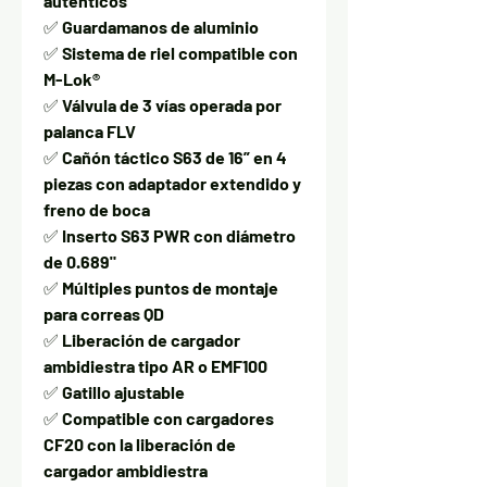
auténticos
✅
Guardamanos de aluminio
✅
Sistema de riel compatible con
M-Lok®
✅
Válvula de 3 vías operada por
palanca FLV
✅
Cañón táctico S63 de 16” en 4
piezas con adaptador extendido y
freno de boca
✅
Inserto S63 PWR con diámetro
de 0.689"
✅
Múltiples puntos de montaje
para correas QD
✅
Liberación de cargador
ambidiestra tipo AR o EMF100
✅
Gatillo ajustable
✅
Compatible con cargadores
CF20 con la liberación de
cargador ambidiestra