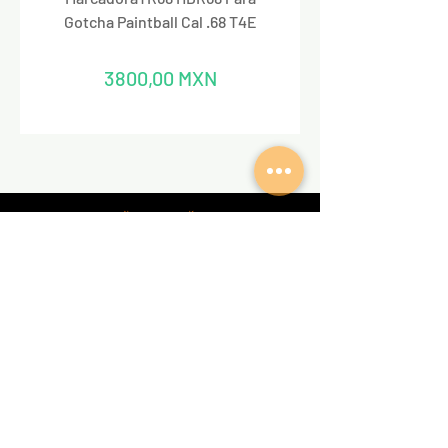
Gotcha Paintball Cal .68 T4E
Precio
3800,00 MXN
REDES SOCIALES
VALKIRIA TACTICAL
Acerca de nosotros
Encuentra un Dealer Valkiria
Política de Privacidad