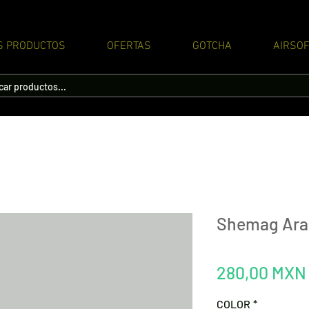
S PRODUCTOS
OFERTAS
GOTCHA
AIRSOF
Shemag Ara
280,00 MXN
COLOR
*