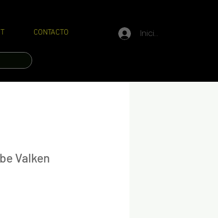
Iniciar sesión
T
CONTACTO
be Valken
Precio