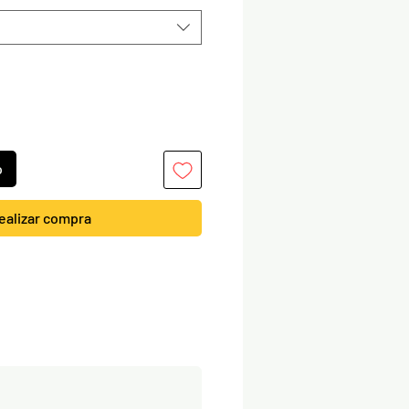
o
ealizar compra