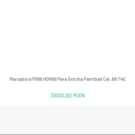
Vista rápida
MarcadoraTR68 HDR68 Para Gotcha Paintball Cal .68 T4E
Precio
3800,00 MXN