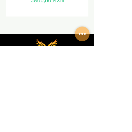
3800,00 MXN
REDES SOCIALES
VALKIRIA TACTICAL
Acerca de nosotros
Encuentra un Dealer Valkiria
Política de Privacidad
Terminos y Condiciones
MEDIOS
Eventos