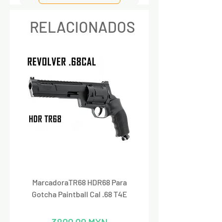
RELACIONADOS
MarcadoraTR68 HDR68 Para
Marcadora Para Paintbal
Gotcha Paintball Cal .68 T4E
Precio