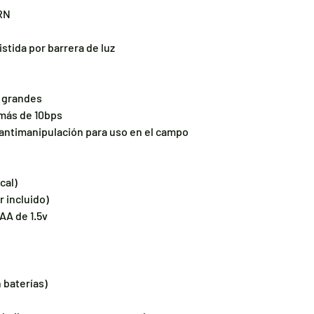
GRN
stida por barrera de luz
s grandes
 más de 10bps
antimanipulación para uso en el campo
cal)
r incluido)
AA de 1.5v
n baterías)