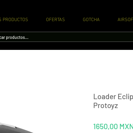
S PRODUCTOS
OFERTAS
GOTCHA
AIRSOF
Loader Ecli
Protoyz
1650,00 MX