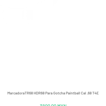
Vista rápida
MarcadoraTR68 HDR68 Para Gotcha Paintball Cal .68 T4E
Precio
3800,00 MXN