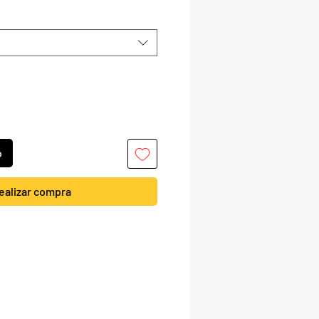
o
ealizar compra