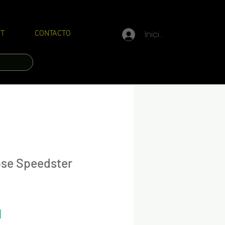
Iniciar sesión
T
CONTACTO
pse Speedster
Precio
N