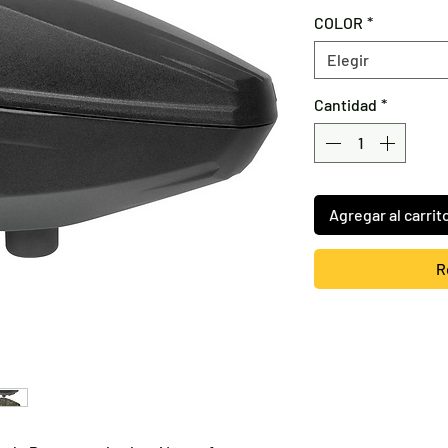
COLOR
*
Elegir
Cantidad
*
Agregar al carrit
R