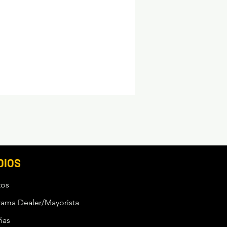
DIOS
tos
rama Dealer/Mayorista
ñas