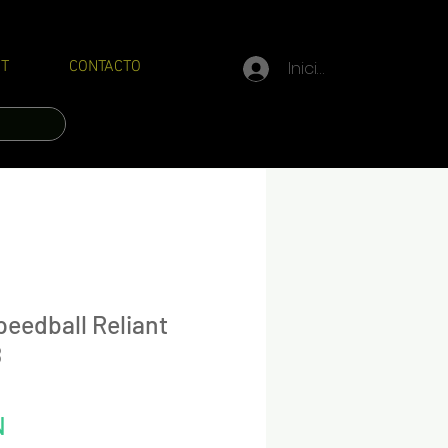
Iniciar sesión
T
CONTACTO
peedball Reliant
8
Precio
N