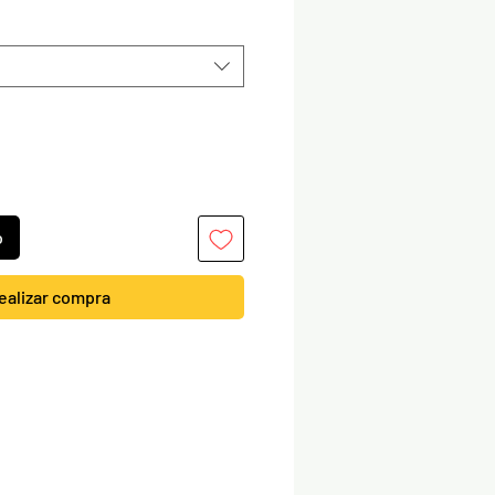
o
ealizar compra