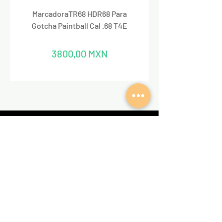
MarcadoraTR68 HDR68 Para
Marcadora Para Paintbal
Gotcha Paintball Cal .68 T4E
Precio
3800,00 MXN
REDES SOCIALES
VALKIRIA TACTICAL
Acerca de nosotros
Encuentra un Dealer Valkiria