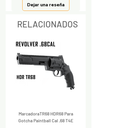
Dejar una reseña
RELACIONADOS
MarcadoraTR68 HDR68 Para
Marcadora Para Paintbal
Gotcha Paintball Cal .68 T4E