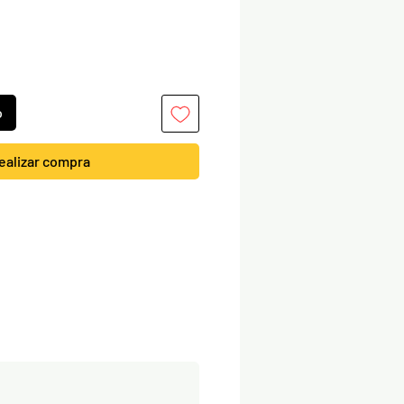
o
ealizar compra