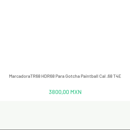
Vista rápida
MarcadoraTR68 HDR68 Para Gotcha Paintball Cal .68 T4E
Precio
3800,00 MXN