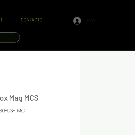
Iniciar sesión
T
CONTACTO
Box Mag MCS
036-US-TMC
Precio