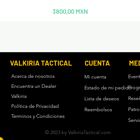
Precio
3800,00 MXN
VALKIRIA TACTICAL
CUENTA
ME
Acerca de nosotros
Even
Mi cuenta
Encuentra un Dealer
Prog
Estado de mi pedido
Valkiria
Rese
Lista de deseos
Política de Privacidad
Patro
Reembolsos
Terminos y Condiciones
Servi
© 2023 by ValkiriaTactical.com