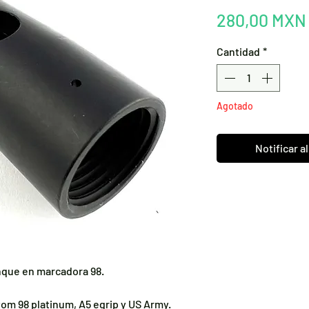
280,00 MXN
Cantidad
*
Agotado
Notificar a
nque en marcadora 98.
om 98 platinum, A5 egrip y US Army.