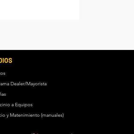
DIOS
tos
rama Dealer/Mayorista
ñas
cinio a Equipos
cio y Matenimiento (manuales)