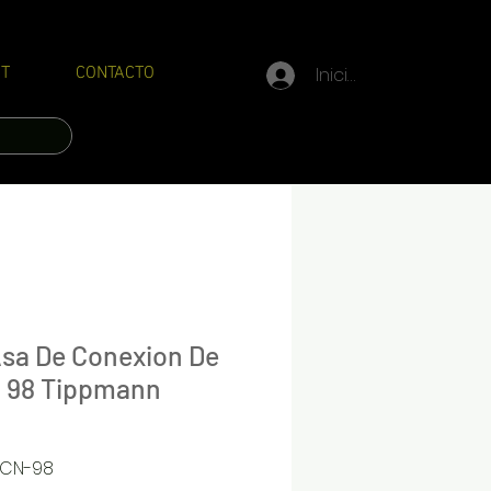
Iniciar sesión
T
CONTACTO
sa De Conexion De
a 98 Tippmann
-CN-98