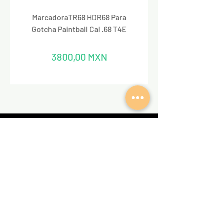
MarcadoraTR68 HDR68 Para
Marcadora Para Paintbal
Gotcha Paintball Cal .68 T4E
Precio
3800,00 MXN
REDES SOCIALES
VALKIRIA TACTICAL
Acerca de nosotros