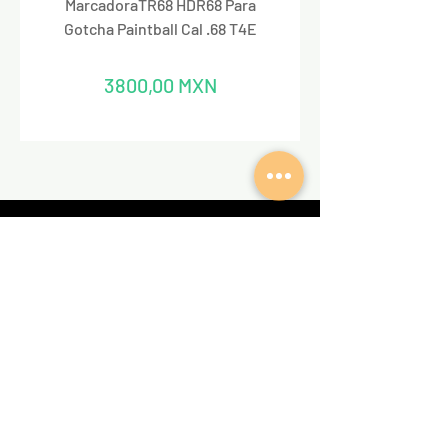
MarcadoraTR68 HDR68 Para
Marcadora Para Paintbal
Gotcha Paintball Cal .68 T4E
Precio
3800,00 MXN
REDES SOCIALES
VALKIRIA TACTICAL
Acerca de nosotros
Encuentra un Dealer Valkiria
Política de Privacidad