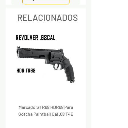
RELACIONADOS
MarcadoraTR68 HDR68 Para
Marcadora Para Paintbal
Gotcha Paintball Cal .68 T4E