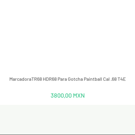
Vista rápida
MarcadoraTR68 HDR68 Para Gotcha Paintball Cal .68 T4E
Precio
3800,00 MXN