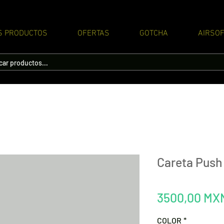
S PRODUCTOS
OFERTAS
GOTCHA
AIRSOF
Careta Push
3500,00 MX
COLOR
*