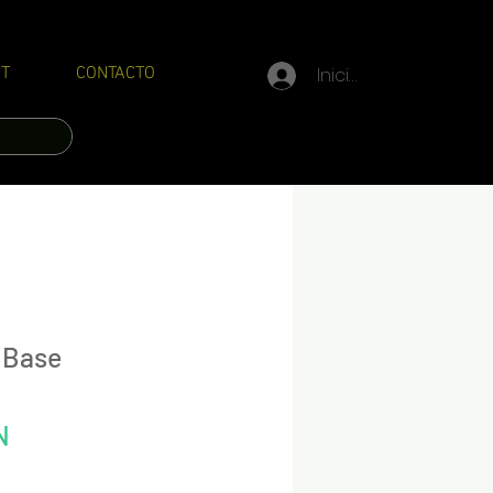
Iniciar sesión
T
CONTACTO
 Base
Precio
N