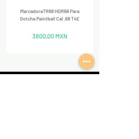
MarcadoraTR68 HDR68 Para
Marcadora Para Paintbal
Gotcha Paintball Cal .68 T4E
Precio
3800,00 MXN
REDES SOCIALES
VALKIRIA TACTICAL
Acerca de nosotros