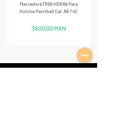
MarcadoraTR68 HDR68 Para
Marcadora Para Paintbal
Gotcha Paintball Cal .68 T4E
Precio
3800,00 MXN
REDES SOCIALES
VALKIRIA TACTICAL
Acerca de nosotros
Encuentra un Dealer Valkiria