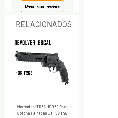
Dejar una reseña
RELACIONADOS
MarcadoraTR68 HDR68 Para
Marcadora Para Paintbal
Gotcha Paintball Cal .68 T4E