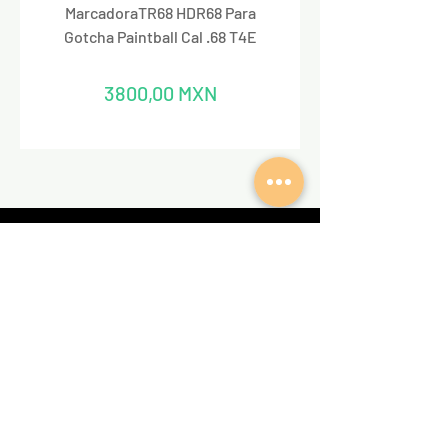
MarcadoraTR68 HDR68 Para
Marcadora Para Paintbal
Gotcha Paintball Cal .68 T4E
Precio
3800,00 MXN
REDES SOCIALES
VALKIRIA TACTICAL
Acerca de nosotros
Encuentra un Dealer Valkiria