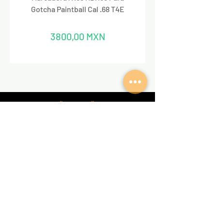
Gotcha Paintball Cal .68 T4E
Precio
3800,00 MXN
REDES SOCIALES
VALKIRIA TACTICAL
Acerca de nosotros
Encuentra un Dealer Valkiria
Política de Privacidad