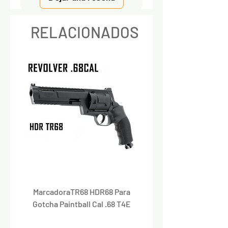
RELACIONADOS
MarcadoraTR68 HDR68 Para
Marcadora Para Paintbal
Gotcha Paintball Cal .68 T4E