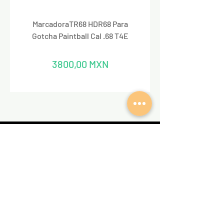
MarcadoraTR68 HDR68 Para
Marcadora Para Paintbal
Gotcha Paintball Cal .68 T4E
Precio
3800,00 MXN
REDES SOCIALES
VALKIRIA TACTICAL
Acerca de nosotros