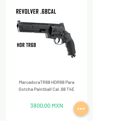
MarcadoraTR68 HDR68 Para
Marcadora Para Paintbal
Gotcha Paintball Cal .68 T4E
Precio
3800,00 MXN