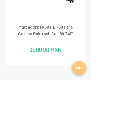
MarcadoraTR68 HDR68 Para
Marcadora Para Paintbal
Gotcha Paintball Cal .68 T4E
Precio
3800,00 MXN
REDES SOCIALES