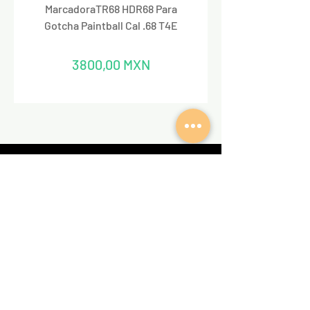
MarcadoraTR68 HDR68 Para
Marcadora Para Paintbal
Gotcha Paintball Cal .68 T4E
Precio
3800,00 MXN
REDES SOCIALES
VALKIRIA TACTICAL
Acerca de nosotros
Encuentra un Dealer Valkiria