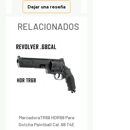
Dejar una reseña
RELACIONADOS
MarcadoraTR68 HDR68 Para
Marcadora Para Paintbal
Gotcha Paintball Cal .68 T4E