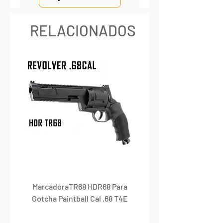
RELACIONADOS
MarcadoraTR68 HDR68 Para
Marcadora Para Paintbal
Gotcha Paintball Cal .68 T4E